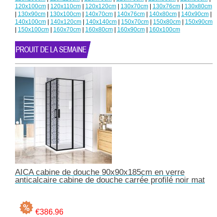
120x100cm
|
120x110cm
|
120x120cm
|
130x70cm
|
130x76cm
|
130x80cm
|
130x90cm
|
130x100cm
|
140x70cm
|
140x76cm
|
140x80cm
|
140x90cm
|
140x100cm
|
140x120cm
|
140x140cm
|
150x70cm
|
150x80cm
|
150x90cm
|
150x100cm
|
160x70cm
|
160x80cm
|
160x90cm
|
160x100cm
AICA cabine de douche 90x90x185cm en verre
anticalcaire cabine de douche carrée profilé noir mat
€386.96