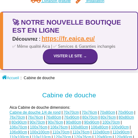
Livraison gratuite
Installation
🚀 NOTRE NOUVELLE BOUTIQUE
EST EN LIGNE
https://fr.eaica.eu/
Découvrez :
✅ Même qualité Aica | ✅ Services & Garanties inchangés
VISITER LE SITE →
Accueil
:: Cabine de douche
Cabine de douche
Aica Cabine de douche dimensions:
Cabine de douche 1/4 de rond
|
70x70cm
|
70x76cm
|
70x80cm
|
70x90cm
|
76x70cm
|
76x76cm
|
76x80cm
|
76x90cm
|
80x70cm
|
80x76cm
|
80x80cm
|
80x90cm
|
90x70cm
|
90x76cm
|
90x80cm
|
90x90cm
|
100x70cm
|
106x70cm
|
100x76cm
|
106x76cm
|
100x80cm
|
106x80cm
|
100x90cm
|
106x90cm
|
100x100cm
|
110x70cm
|
110x76cm
|
110x80cm
|
110x90cm
|
110x100cm
|
110x110cm
|
120x70cm
|
120x76cm
|
120x80cm
|
120x90cm
|