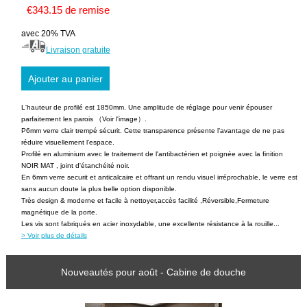
€343.15 de remise
avec 20% TVA
Livraison gratuite
L'hauteur de profilé est 1850mm. Une amplitude de réglage pour venir épouser
parfaitement les parois （Voir l'image）.
P6mm verre clair trempé sécurit. Cette transparence présente l’avantage de ne pas
réduire visuellement l’espace.
Profilé en aluminium avec le traitement de l'antibactérien et poignée avec la finition
NOIR MAT , joint d'étanchéité noir.
En 6mm verre securit et anticalcaire et offrant un rendu visuel irréprochable, le verre est
sans aucun doute la plus belle option disponible.
Très design & moderne et facile à nettoyer,accès facilité ,Réversible,Fermeture
magnétique de la porte.
Les vis sont fabriqués en acier inoxydable, une excellente résistance à la rouille...
> Voir plus de détails
Nouveautés pour août - Cabine de douche