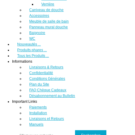
Verrière
Caniveau de douche
Accessoires
Meuble de salle de bain
Panneau mural douche
Baignoire
WC
Nouveautés ...
Produits phares ...
Tous les Produits ...
Informations
Livraisons & Retours
Confidentialité
Conditions Générales
Plan du Site
FAQ Chèque Cadeaux
Désabonnement au Bulletin
Important Links
Paiements
Installation
Livraisons et Retours
Manuels