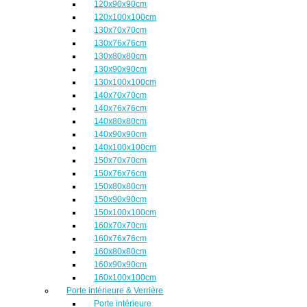
120x90x90cm
120x100x100cm
130x70x70cm
130x76x76cm
130x80x80cm
130x90x90cm
130x100x100cm
140x70x70cm
140x76x76cm
140x80x80cm
140x90x90cm
140x100x100cm
150x70x70cm
150x76x76cm
150x80x80cm
150x90x90cm
150x100x100cm
160x70x70cm
160x76x76cm
160x80x80cm
160x90x90cm
160x100x100cm
Porte intérieure & Verrière
Porte intérieure