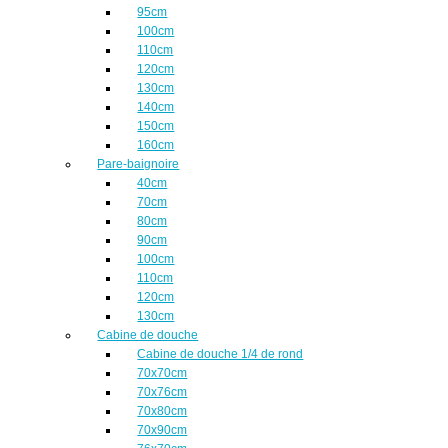
95cm
100cm
110cm
120cm
130cm
140cm
150cm
160cm
Pare-baignoire
40cm
70cm
80cm
90cm
100cm
110cm
120cm
130cm
Cabine de douche
Cabine de douche 1/4 de rond
70x70cm
70x76cm
70x80cm
70x90cm