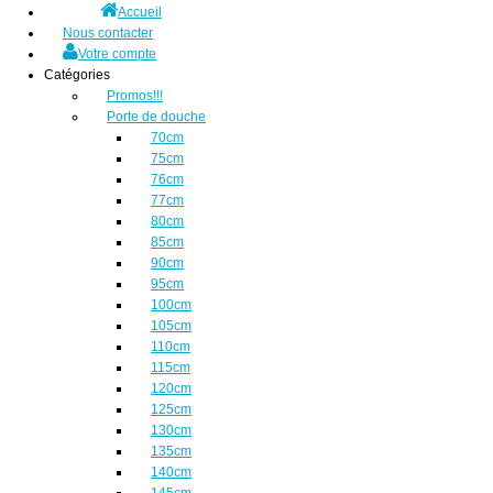
Accueil
Nous contacter
Votre compte
Catégories
Promos!!!
Porte de douche
70cm
75cm
76cm
77cm
80cm
85cm
90cm
95cm
100cm
105cm
110cm
115cm
120cm
125cm
130cm
135cm
140cm
145cm