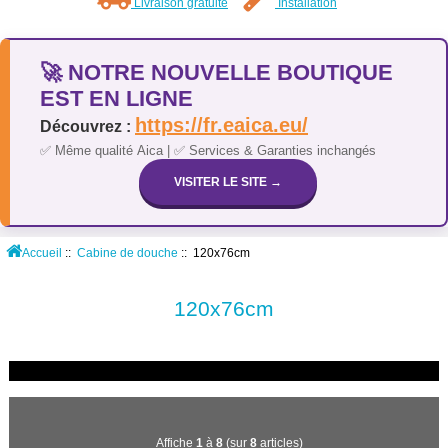
Livraison gratuite
Installation
🚀 NOTRE NOUVELLE BOUTIQUE
EST EN LIGNE
https://fr.eaica.eu/
Découvrez :
✅ Même qualité Aica | ✅ Services & Garanties inchangés
VISITER LE SITE →
Accueil
::
Cabine de douche
:: 120x76cm
120x76cm
Affiche
1
à
8
(sur
8
articles)