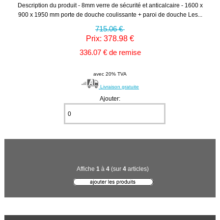
Description du produit - 8mm verre de sécurité et anticalcaire - 1600 x
900 x 1950 mm porte de douche coulissante + paroi de douche Les...
715.06 €
Prix: 378.98 €
336.07 € de remise
avec 20% TVA
Livraison gratuite
Ajouter:
Affiche
1
à
4
(sur
4
articles)