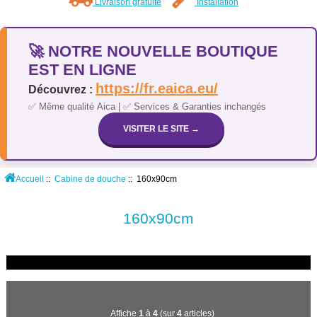
Livraison gratuite
Installation
🚀 NOTRE NOUVELLE BOUTIQUE
EST EN LIGNE
https://fr.eaica.eu/
Découvrez :
✅ Même qualité Aica | ✅ Services & Garanties inchangés
VISITER LE SITE →
Accueil
::
Cabine de douche
:: 160x90cm
160x90cm
Affiche
1
à
4
(sur
4
articles)