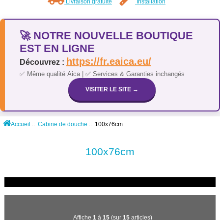
Livraison gratuite
Installation
🚀 NOTRE NOUVELLE BOUTIQUE
EST EN LIGNE
https://fr.eaica.eu/
Découvrez :
✅ Même qualité Aica | ✅ Services & Garanties inchangés
VISITER LE SITE →
Accueil
::
Cabine de douche
:: 100x76cm
100x76cm
Affiche
1
à
15
(sur
15
articles)