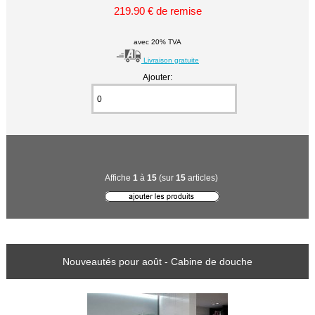
219.90 € de remise
avec 20% TVA
Livraison gratuite
Ajouter:
Affiche
1
à
15
(sur
15
articles)
Nouveautés pour août - Cabine de douche