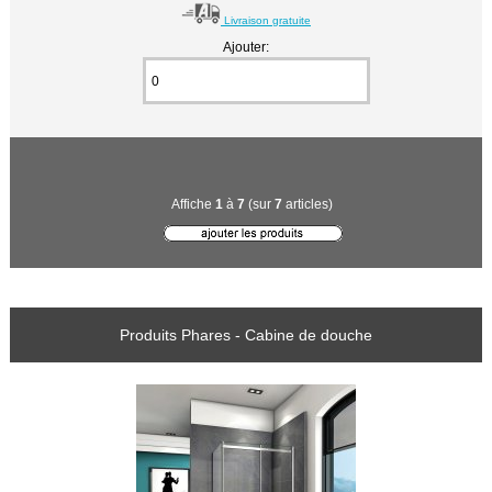
Livraison gratuite
Ajouter:
Affiche
1
à
7
(sur
7
articles)
Produits Phares - Cabine de douche