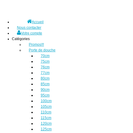
Accueil
Nous contacter
Votre compte
Catégories
Promos!!!
Porte de douche
70cm
75cm
76cm
77cm
80cm
85cm
90cm
95cm
100cm
105cm
110cm
115cm
120cm
125cm