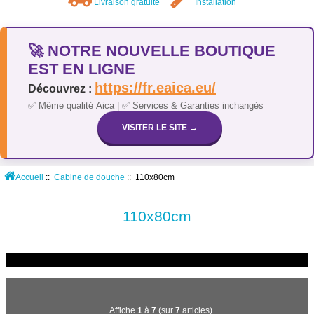
Livraison gratuite
Installation
🚀 NOTRE NOUVELLE BOUTIQUE
EST EN LIGNE
https://fr.eaica.eu/
Découvrez :
✅ Même qualité Aica | ✅ Services & Garanties inchangés
VISITER LE SITE →
Accueil
::
Cabine de douche
:: 110x80cm
110x80cm
Affiche
1
à
7
(sur
7
articles)