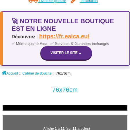
Livraison gratuite
Installation
🚀 NOTRE NOUVELLE BOUTIQUE
EST EN LIGNE
https://fr.eaica.eu/
Découvrez :
✅ Même qualité Aica | ✅ Services & Garanties inchangés
VISITER LE SITE →
Accueil
::
Cabine de douche
:: 76x76cm
76x76cm
Affiche
1
à
11
(sur
11
articles)