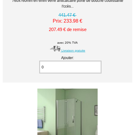
760x760mm en 6mm verre anticalcaire porte de douche coulissante
l'ccès...
441.47 €
Prix: 233.98 €
207.49 € de remise
avec 20% TVA
Livraison gratuite
Ajouter: