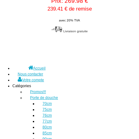
Prix: 269.98 €
239.41 € de remise
avec 20% TVA
Livraison gratuite
Accueil
Nous contacter
Votre compte
Catégories
Promos!!!
Porte de douche
70cm
75cm
76cm
77cm
80cm
85cm
90cm