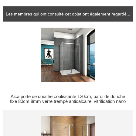
Les membres qui ont consulté cet objet ont également regardé...
Aica porte de douche coulissante 120cm, paroi de douche
fixe 80cm 8mm verre trempé anticalcaire, vitrification nano