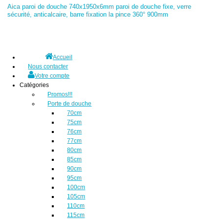
Aica paroi de douche 740x1950x6mm paroi de douche fixe, verre
sécurité, anticalcaire, barre fixation la pince 360° 900mm
Accueil
Nous contacter
Votre compte
Catégories
Promos!!!
Porte de douche
70cm
75cm
76cm
77cm
80cm
85cm
90cm
95cm
100cm
105cm
110cm
115cm