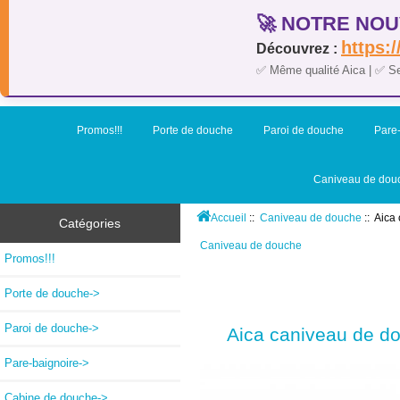
🚀 NOTRE NOU
https:/
Découvrez :
✅ Même qualité Aica | ✅ S
Promos!!!
Porte de douche
Paroi de douche
Pare-
Caniveau de dou
Accueil
::
Caniveau de douche
:: Aica
Catégories
Caniveau de douche
Promos!!!
Porte de douche->
Paroi de douche->
Aica caniveau de do
Pare-baignoire->
Cabine de douche->