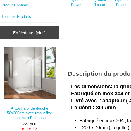
l'image
l'image
l'image
Produits phares ...
Tous les Produits ...
En Vedette [plus]
Description du produ
- Les dimensions: la gri
- Fabriqué en inox 304 et 
- Livré avec l' adapteur ( 
- Le débit : 30L/min
AICA Paroi de douche
50x200cm avec retour fixe
douche à l'italienne
Fabriqué en inox 304 , l
322.60 €
1200 x 70mm ( la grille )
Prix: 170.98 €