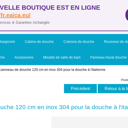
VELLE BOUTIQUE EST EN LIGNE
/fr.eaica.eu/
ervices & Garanties inchangés
baignoire
Cabine de douche
Colonne de douche
Receveur de d
che
Accessoires
Meuble de salle de bain
Panneau mural douche
 caniveau de douche 120 cm en inox 304 pour la douche à l'italienne
Produ
Précédent
Retour à la l
uche 120 cm en inox 304 pour la douche à l'ita