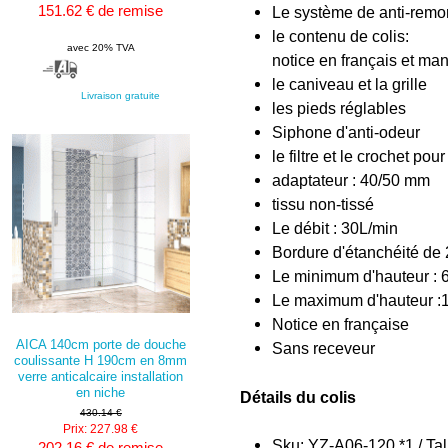
151.62 € de remise
Le système de anti-remon
le contenu de colis:
avec 20% TVA
notice en français et man
le caniveau et la grille
Livraison gratuite
les pieds réglables
Siphone d'anti-odeur
le filtre et le crochet pou
adaptateur : 40/50 mm
tissu non-tissé
Le débit : 30L/min
Bordure d'étanchéité de
Le minimum d'hauteur : 
Le maximum d'hauteur :14
Notice en française
AICA 140cm porte de douche
Sans receveur
coulissante H 190cm en 8mm
verre anticalcaire installation
en niche
Détails du colis
430.14 €
Prix: 227.98 €
Sku: YZ-A06-120 *1 / Tal
202.16 € de remise