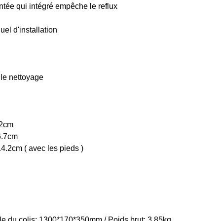
tée qui intégré empêche le reflux
uel d'installation
r le nettoyage
 2cm
6.7cm
.2cm ( avec les pieds )
le du colis: 1300*170*350mm / Poids brut: 3.85kg