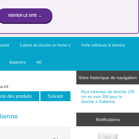
VISITER LE SITE →
ouche
Cabine de douche en forme U
Porte intérieure & Verrière
Baignoire
WC
Votre historique de navigation
it 2/5
Aica caniveau de douche 120
iste des produits
Suivant
cm en inox 304 pour la
douche à l'italienne
lienne
Notifications