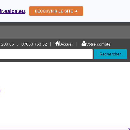
.
fr.eaica.eu
DÉCOUVRIR LE SITE ➔
 209 66
,
07660 763 52
Accueil
Votre compte