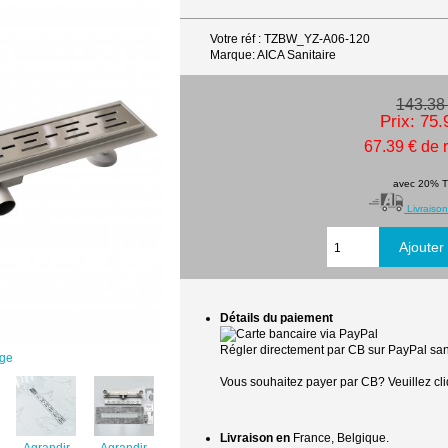
Votre réf : TZBW_YZ-A06-120
Marque: AICA Sanitaire
143.38
Prix: 75.
67.39 € de 
avec 20% 
Livraison
Détails du paiement
Régler directement par CB sur PayPal sans
age
Vous souhaitez payer par CB? Veuillez cli
Livraison en
France, Belgique.
Agrandir
Agrandir