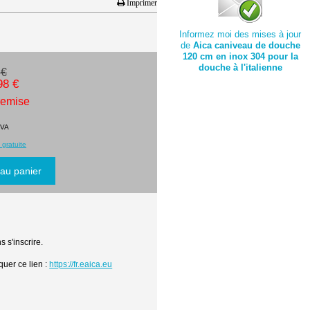
Imprimer
Informez moi des mises à jour
de
Aica caniveau de douche
120 cm en inox 304 pour la
douche à l'italienne
 €
98 €
remise
TVA
 gratuite
 s'inscrire.
quer ce lien :
https://fr.eaica.eu