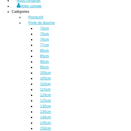
Nous contacter
Votre compte
Catégories
Promos!!!
Porte de douche
70cm
75cm
76cm
77cm
80cm
85cm
90cm
95cm
100cm
105cm
110cm
115cm
120cm
125cm
130cm
135cm
140cm
145cm
150cm