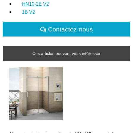
HN10-2E V2
1B V2
Contactez-nous
Ces articles peuvent vous intéresser