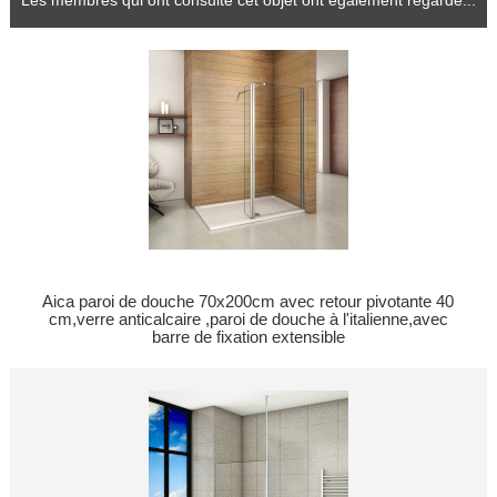
Les membres qui ont consulté cet objet ont également regardé...
Aica paroi de douche 70x200cm avec retour pivotante 40
cm,verre anticalcaire ,paroi de douche à l'italienne,avec
barre de fixation extensible