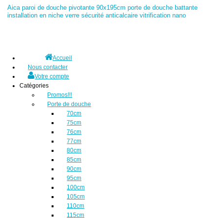
Aica paroi de douche pivotante 90x195cm porte de douche battante
installation en niche verre sécurité anticalcaire vitrification nano
Accueil
Nous contacter
Votre compte
Catégories
Promos!!!
Porte de douche
70cm
75cm
76cm
77cm
80cm
85cm
90cm
95cm
100cm
105cm
110cm
115cm