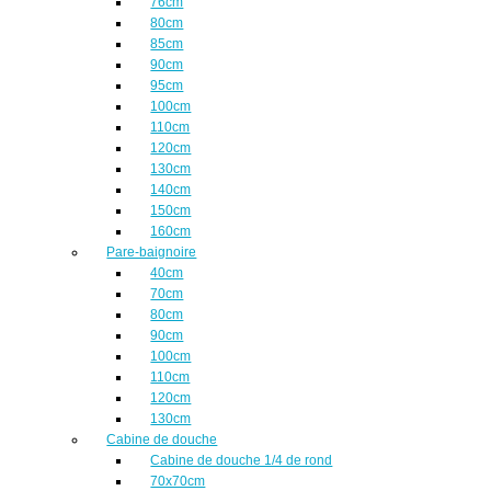
76cm
80cm
85cm
90cm
95cm
100cm
110cm
120cm
130cm
140cm
150cm
160cm
Pare-baignoire
40cm
70cm
80cm
90cm
100cm
110cm
120cm
130cm
Cabine de douche
Cabine de douche 1/4 de rond
70x70cm