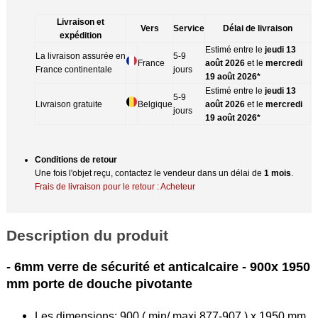
Livraison et
Vers
Service
Délai de livraison
expédition
Estimé entre le
jeudi 13
La livraison assurée en
5-9
France
août 2026
et le
mercredi
France continentale
jours
19 août 2026*
Estimé entre le
jeudi 13
5-9
Livraison gratuite
Belgique
août 2026
et le
mercredi
jours
19 août 2026*
Conditions de retour
Une fois l'objet reçu, contactez le vendeur dans un délai de
1 mois
.
Frais de livraison pour le retour : Acheteur
Description du produit
- 6mm verre de sécurité et anticalcaire - 900x 1950
mm porte de douche pivotante
Les dimensions: 900 ( min/ maxi 877-907 ) x 1950 mm