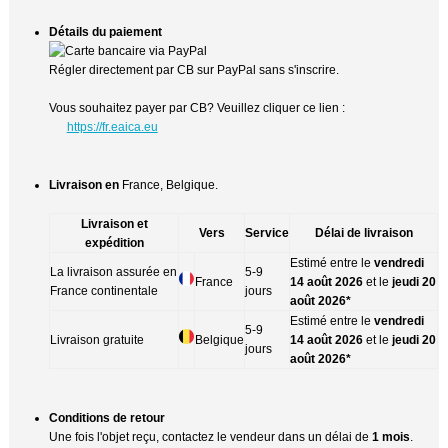
Détails du paiement
Régler directement par CB sur PayPal sans s'inscrire.
Vous souhaitez payer par CB? Veuillez cliquer ce lien :
https://fr.eaica.eu
Livraison en
France, Belgique.
Livraison et
Vers
Service
Délai de livraison
expédition
Estimé entre le
vendredi
La livraison assurée en
5-9
France
14 août 2026
et le
jeudi 20
France continentale
jours
août 2026*
Estimé entre le
vendredi
5-9
Livraison gratuite
Belgique
14 août 2026
et le
jeudi 20
jours
août 2026*
Conditions de retour
Une fois l'objet reçu, contactez le vendeur dans un délai de
1 mois
.