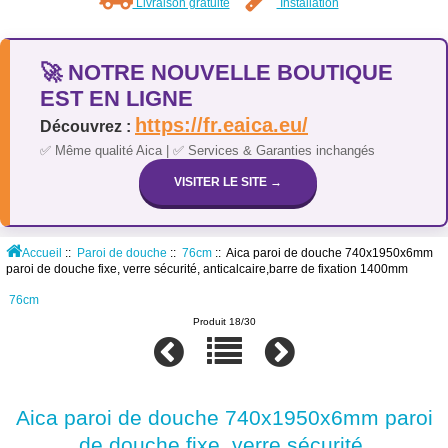
Livraison gratuite
Installation
🚀 NOTRE NOUVELLE BOUTIQUE
EST EN LIGNE
https://fr.eaica.eu/
Découvrez :
✅ Même qualité Aica | ✅ Services & Garanties inchangés
VISITER LE SITE →
Accueil
::
Paroi de douche
::
76cm
:: Aica paroi de douche 740x1950x6mm
paroi de douche fixe, verre sécurité, anticalcaire,barre de fixation 1400mm
76cm
Produit 18/30
Aica paroi de douche 740x1950x6mm paroi
de douche fixe, verre sécurité,