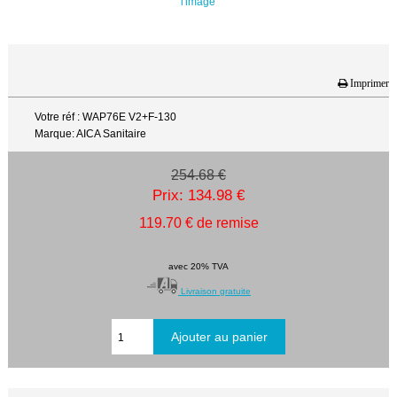
l'image
Imprimer
Votre réf : WAP76E V2+F-130
Marque: AICA Sanitaire
254.68 €
Prix: 134.98 €
119.70 € de remise
avec 20% TVA
Livraison gratuite