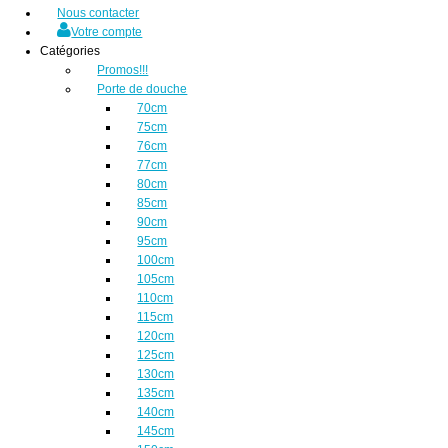
Nous contacter
Votre compte
Catégories
Promos!!!
Porte de douche
70cm
75cm
76cm
77cm
80cm
85cm
90cm
95cm
100cm
105cm
110cm
115cm
120cm
125cm
130cm
135cm
140cm
145cm