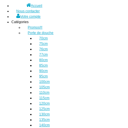
Accueil
Nous contacter
Votre compte
Catégories
Promos!!!
Porte de douche
70cm
75cm
76cm
77cm
80cm
85cm
90cm
95cm
100cm
105cm
110cm
115cm
120cm
125cm
130cm
135cm
140cm