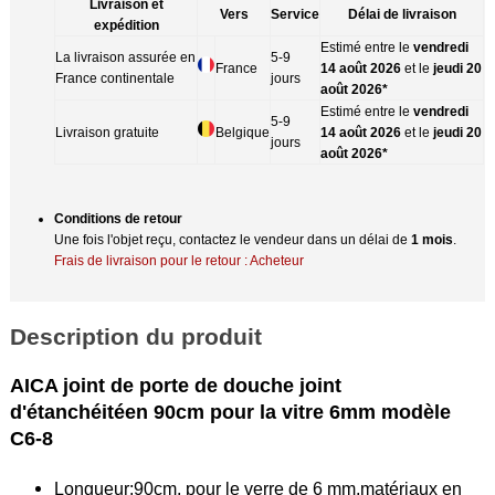
Livraison et
Vers
Service
Délai de livraison
expédition
Estimé entre le
vendredi
La livraison assurée en
5-9
France
14 août 2026
et le
jeudi 20
France continentale
jours
août 2026*
Estimé entre le
vendredi
5-9
Livraison gratuite
Belgique
14 août 2026
et le
jeudi 20
jours
août 2026*
Conditions de retour
Une fois l'objet reçu, contactez le vendeur dans un délai de
1 mois
.
Frais de livraison pour le retour : Acheteur
Description du produit
AICA joint de porte de douche joint
d'étanchéitéen 90cm pour la vitre 6mm modèle
C6-8
Longueur:90cm, pour le verre de 6 mm,matériaux en