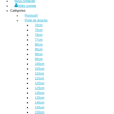
Nous contacter
Votre compte
Catégories
Promos!!!
Porte de douche
70cm
75cm
76cm
77cm
80cm
85cm
90cm
95cm
100cm
105cm
110cm
115cm
120cm
125cm
130cm
135cm
140cm
145cm
150cm