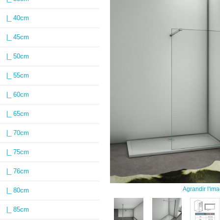
|_ 40cm
|_ 45cm
|_ 50cm
|_ 55cm
|_ 60cm
|_ 65cm
|_ 70cm
|_ 75cm
|_ 76cm
Agrandir l'im
|_ 80cm
|_ 85cm