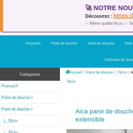
🚀 NOTRE NOU
https:/
Découvrez :
✅ Même qualité Aica | ✅ S
Promos!!!
Porte de douche
Paroi de douche
Pare-
Caniveau de dou
Accueil
::
Paroi de douche
::
76cm
:: 
Catégories
76cm
Promos!!!
Porte de douche->
Paroi de douche
->
Aica paroi de douch
extensible
|_ 30cm
|_ 35cm