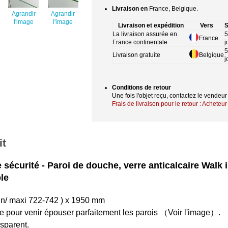
Livraison en
France, Belgique.
Agrandir
Agrandir
l'image
l'image
Livraison et expédition
Vers
S
La livraison assurée en
5
France
France continentale
j
5
Livraison gratuite
Belgique
j
Conditions de retour
Une fois l'objet reçu, contactez le vendeu
Frais de livraison pour le retour : Acheteur
it
écurité - Paroi de douche, verre anticalcaire Walk i
ble
in/ maxi 722-742 ) x 1950 mm
 pour venir épouser parfaitement les parois （Voir l'image）.
sparent.