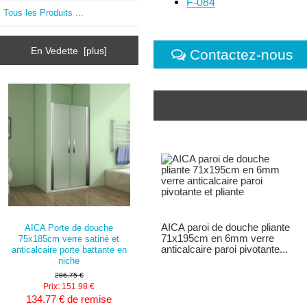
F-084
Tous les Produits ...
En Vedette [plus]
Contactez-nous
AICA paroi de douche pliante
AICA Porte de douche
71x195cm en 6mm verre
75x185cm verre satiné et
anticalcaire paroi pivotante...
anticalcaire porte battante en
niche
286.75 €
Prix: 151.98 €
134.77 € de remise