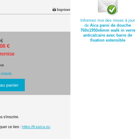
Imprimer
Informez moi des mises à jour
de
Aica paroi de douche
760x1950x6mm walk in verre
anticalcaire avec barre de
fixation extensible
 €
.98 €
 remise
TVA
 gratuite
 s'inscrire.
quer ce lien :
https://fr.eaica.eu