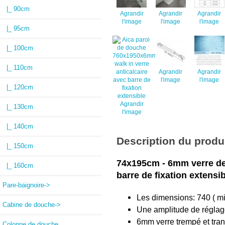
|_ 90cm
Agrandir
Agrandir
Agrandir
l'image
l'image
l'image
|_ 95cm
|_ 100cm
|_ 110cm
Agrandir
Agrandir
l'image
l'image
|_ 120cm
Agrandir
|_ 130cm
l'image
|_ 140cm
Description du produ
|_ 150cm
74x195cm - 6mm verre de s
|_ 160cm
barre de fixation extensi
Pare-baignoire->
Les dimensions: 740 ( m
Cabine de douche->
Une amplitude de réglage
6mm verre trempé et tran
Colonne de douche