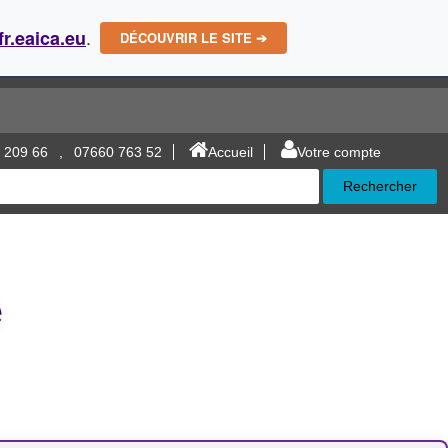
.
fr.eaica.eu
DÉCOUVRIR LE SITE ➔
 209 66
,
07660 763 52
Accueil
Votre compte