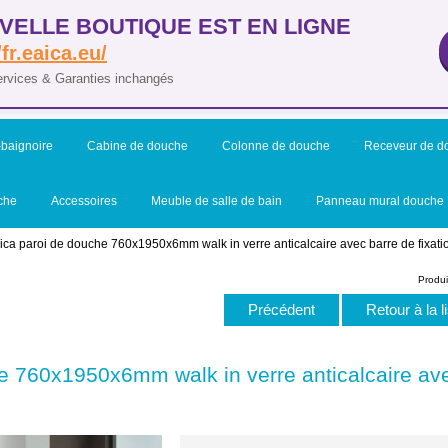
VELLE BOUTIQUE EST EN LIGNE
/fr.eaica.eu/
ervices & Garanties inchangés
baignoire
Cabine de douche
Colonne de douche
Receveur de d
che
Accessoires
Meuble de salle de bain
Panneau mural douche
Aica paroi de douche 760x1950x6mm walk in verre anticalcaire avec barre de fixati
Produi
Précédent
Retour à la l
e 760x1950x6mm walk in verre anticalcaire avec