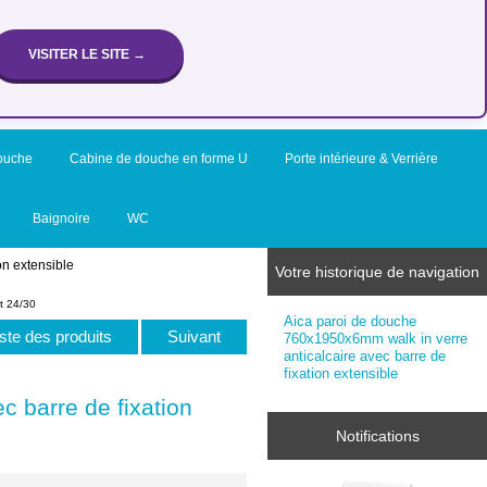
VISITER LE SITE →
ouche
Cabine de douche en forme U
Porte intérieure & Verrière
Baignoire
WC
on extensible
Votre historique de navigation
t 24/30
Aica paroi de douche
iste des produits
Suivant
760x1950x6mm walk in verre
anticalcaire avec barre de
fixation extensible
 barre de fixation
Notifications