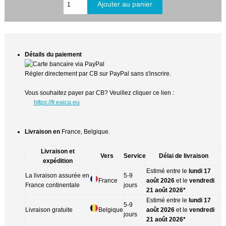
Détails du paiement
Régler directement par CB sur PayPal sans s'inscrire.
Vous souhaitez payer par CB? Veuillez cliquer ce lien :
https://fr.eaica.eu
Livraison en
France, Belgique.
Livraison et
Vers
Service
Délai de livraison
expédition
Estimé entre le
lundi 17
La livraison assurée en
5-9
France
août 2026
et le
vendredi
France continentale
jours
21 août 2026*
Estimé entre le
lundi 17
5-9
Livraison gratuite
Belgique
août 2026
et le
vendredi
jours
21 août 2026*