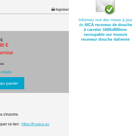
Imprimer
Informez moi des mises à jour
de
AICA receveur de douche
à carreler 1600x800mm
recoupable sur mesure
receveur douche italienne
 €
98 €
remise
TVA
 gratuite
 s'inscrire.
quer ce lien :
https://fr.eaica.eu