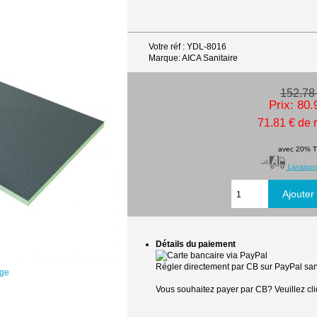
Votre réf : YDL-8016
Marque: AICA Sanitaire
152.78
Prix: 80.
71.81 € de 
avec 20% 
Livraison
Détails du paiement
Régler directement par CB sur PayPal sans
age
Vous souhaitez payer par CB? Veuillez cli