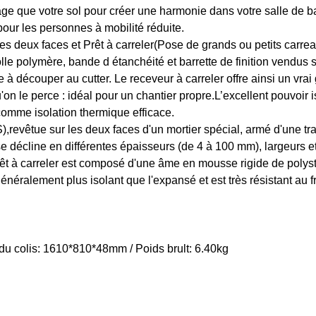
age que votre sol pour créer une harmonie dans votre salle de b
pour les personnes à mobilité réduite.
es deux faces et Prêt à carreler(Pose de grands ou petits carre
olle polymère, bande d étanchéité et barrette de finition vendus
cile à découper au cutter. Le receveur à carreler offre ainsi un v
on le perce : idéal pour un chantier propre.L’excellent pouvoir i
 comme isolation thermique efficace.
,revêtue sur les deux faces d'un mortier spécial, armé d'une tra
se décline en différentes épaisseurs (de 4 à 100 mm), largeurs e
rêt à carreler est composé d'une âme en mousse rigide de polys
néralement plus isolant que l'expansé et est très résistant au fro
du colis: 1610*810*48mm / Poids brult: 6.40kg