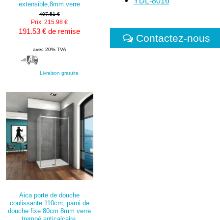
YDL-8016
extensible,8mm verre
407.51 €
Prix: 215.98 €
191.53 € de remise
Contactez-nous
avec 20% TVA
Livraison gratuite
Aica porte de douche
coulissante 110cm, paroi de
douche fixe 80cm 8mm verre
trempé anticalcaire,