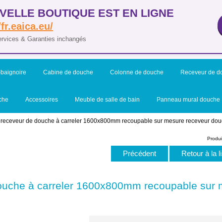
VELLE BOUTIQUE EST EN LIGNE
/fr.eaica.eu/
ervices & Garanties inchangés
baignoire
Cabine de douche
Colonne de douche
Receveur de d
che
Accessoires
Meuble de salle de bain
Panneau mural douche
 receveur de douche à carreler 1600x800mm recoupable sur mesure receveur douc
Produi
Précédent
Retour à la l
ouche à carreler 1600x800mm recoupable sur 