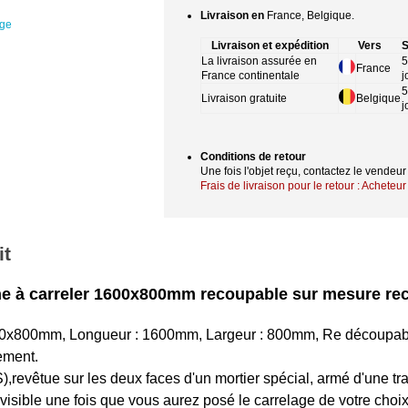
Livraison en
France, Belgique.
age
Livraison et expédition
Vers
S
La livraison assurée en
5
France
France continentale
j
5
Livraison gratuite
Belgique
j
Conditions de retour
Une fois l'objet reçu, contactez le vendeu
Frais de livraison pour le retour : Acheteur
it
he à carreler 1600x800mm recoupable sur mesure rec
00mm, Longueur : 1600mm, Largeur : 800mm, Re découpable
ement.
,revêtue sur les deux faces d'un mortier spécial, armé d'une tra
visible une fois que vous aurez posé le carrelage de votre choi