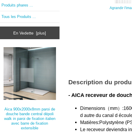
Produits phares ...
Agrandir l'im
Tous les Produits ...
En Vedette [plus]
Description du produ
- AICA receveur de douc
Dimensions（mm）:1600x8
Aica 900x2000x8mm paroi de
douche bande central dépoli
d autre du canal d écoul
walk in paroi de fixation italien
Matières:Polystyrène (PS)
avec barre de fixation
extensible
Le receveur deviendra in