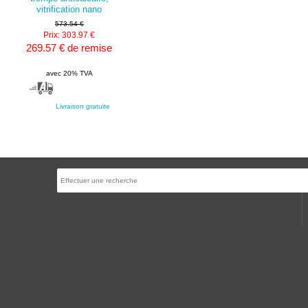
vitrification nano
573.54 €
Prix: 303.97 €
269.57 € de remise
avec 20% TVA
Livraison gratuite