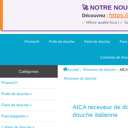
🚀 NOTRE NOU
https:/
Découvrez :
✅ Même qualité Aica | ✅ S
Promos!!!
Porte de douche
Paroi de douche
Pare-
Caniveau de dou
Accueil
::
Receveur de douche
:: AICA
Catégories
Receveur de douche
Promos!!!
Porte de douche->
Paroi de douche->
AICA receveur de d
douche italienne
Pare-baignoire->
Cabine de douche->