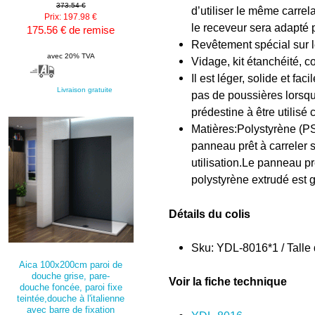
373.54 €
d’utiliser le même carrel
Prix: 197.98 €
le receveur sera adapté 
175.56 € de remise
Revêtement spécial sur l
avec 20% TVA
Vidage, kit étanchéité, c
Il est léger, solide et fa
Livraison gratuite
pas de poussières lorsqu'
prédestine à être utilisé
Matières:Polystyrène (PS)
panneau prêt à carreler 
utilisation.Le panneau p
polystyrène extrudé est gé
Détails du colis
Sku: YDL-8016*1 / Talle 
Aica 100x200cm paroi de
douche grise, pare-
Voir la fiche technique
douche foncée, paroi fixe
teintée,douche à l'italienne
avec barre de fixation