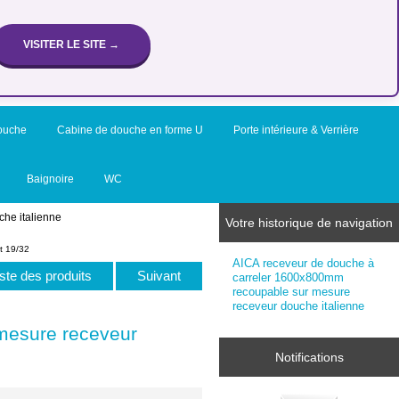
VISITER LE SITE →
ouche
Cabine de douche en forme U
Porte intérieure & Verrière
Baignoire
WC
he italienne
Votre historique de navigation
t 19/32
AICA receveur de douche à
iste des produits
Suivant
carreler 1600x800mm
recoupable sur mesure
receveur douche italienne
mesure receveur
Notifications