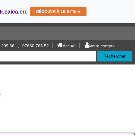
.
fr.eaica.eu
DÉCOUVRIR LE SITE ➔
 209 66
,
07660 763 52
Accueil
Votre compte