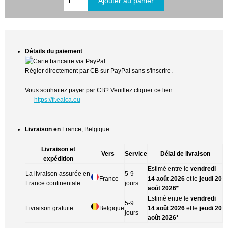
Détails du paiement
Régler directement par CB sur PayPal sans s'inscrire.
Vous souhaitez payer par CB? Veuillez cliquer ce lien :
https://fr.eaica.eu
Livraison en
France, Belgique.
Livraison et
Vers
Service
Délai de livraison
expédition
Estimé entre le
vendredi
La livraison assurée en
5-9
France
14 août 2026
et le
jeudi 20
France continentale
jours
août 2026*
Estimé entre le
vendredi
5-9
Livraison gratuite
Belgique
14 août 2026
et le
jeudi 20
jours
août 2026*