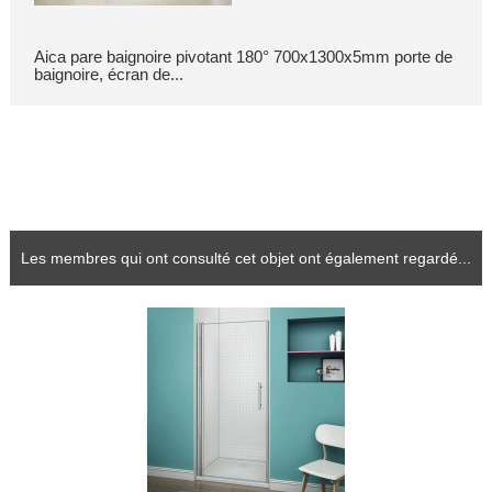
Aica pare baignoire pivotant 180° 700x1300x5mm porte de
baignoire, écran de...
Les membres qui ont consulté cet objet ont également regardé...