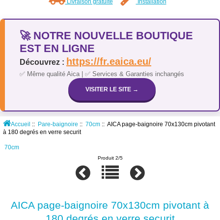
Livraison gratuite
Installation
🚀 NOTRE NOUVELLE BOUTIQUE
EST EN LIGNE
https://fr.eaica.eu/
Découvrez :
✅ Même qualité Aica | ✅ Services & Garanties inchangés
VISITER LE SITE →
Accueil
::
Pare-baignoire
::
70cm
:: AICA page-baignoire 70x130cm pivotant
à 180 degrés en verre securit
70cm
Produit 2/5
AICA page-baignoire 70x130cm pivotant à
180 degrés en verre securit