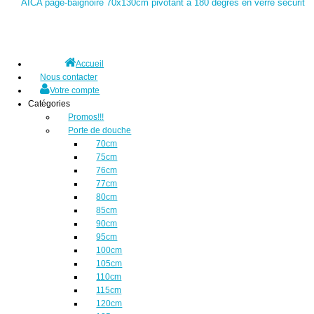
AICA page-baignoire 70x130cm pivotant à 180 degrés en verre securit
Accueil
Nous contacter
Votre compte
Catégories
Promos!!!
Porte de douche
70cm
75cm
76cm
77cm
80cm
85cm
90cm
95cm
100cm
105cm
110cm
115cm
120cm