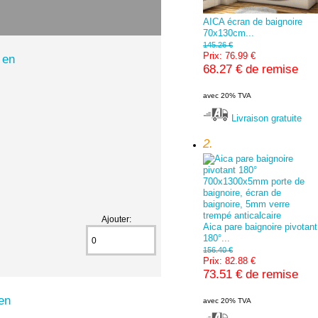
AICA écran de baignoire
70x130cm...
145.26 €
Prix: 76.99 €
 en
68.27 € de remise
avec 20% TVA
Livraison gratuite
2.
Ajouter:
Aica pare baignoire pivotant
180°...
156.40 €
Prix: 82.88 €
73.51 € de remise
en
avec 20% TVA