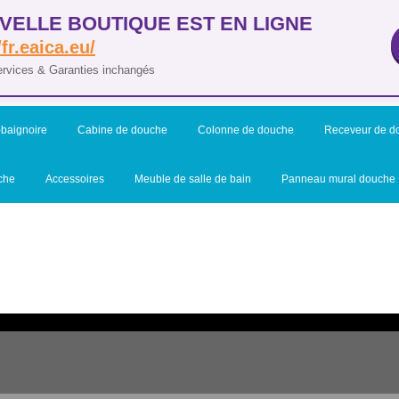
VELLE BOUTIQUE EST EN LIGNE
/fr.eaica.eu/
ervices & Garanties inchangés
baignoire
Cabine de douche
Colonne de douche
Receveur de d
che
Accessoires
Meuble de salle de bain
Panneau mural douche