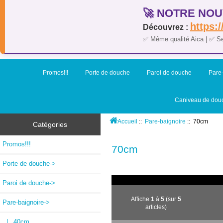
🚀 NOTRE NOU
https:/
Découvrez :
✅ Même qualité Aica | ✅ S
Promos!!!
Porte de douche
Paroi de douche
Pare-
Caniveau de dou
Accueil
::
Pare-baignoire
:: 70cm
Catégories
Promos!!!
70cm
Porte de douche->
Paroi de douche->
Affiche
1
à
5
(sur
5
Pare-baignoire
->
articles)
|_ 40cm