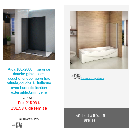
Aica 100x200cm paroi de
douche grise, pare-
douche foncée, paroi fixe
Livraison gratuite
teintée,douche à l'italienne
avec barre de fixation
extensible,8mm verre
407.51 €
Prix: 215.98 €
191.53 € de remise
Affiche
1
à
5
(sur
5
avec 20% TVA
articles)