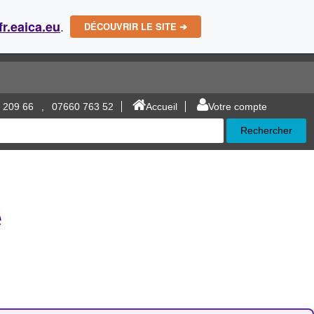
.
fr.eaica.eu
DÉCOUVRIR LE SITE ➔
 209 66
,
07660 763 52
Accueil
Votre compte