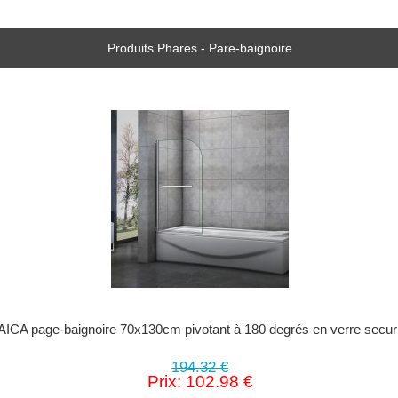
Produits Phares - Pare-baignoire
AICA page-baignoire 70x130cm pivotant à 180 degrés en verre securi
194.32 €
Prix: 102.98 €