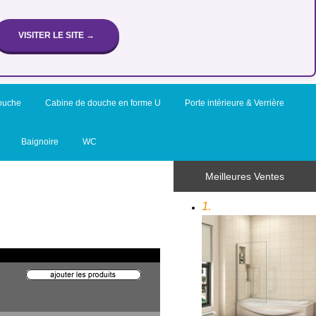
VISITER LE SITE →
ouche
Cabine de douche en forme U
Porte intérieure & Verrière
Baignoire
WC
Meilleures Ventes
1.