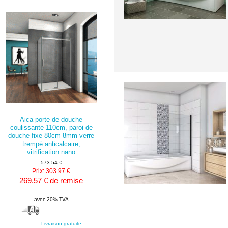
Aica porte de douche
coulissante 110cm, paroi de
douche fixe 80cm 8mm verre
trempé anticalcaire,
vitrification nano
573.54 €
Prix: 303.97 €
269.57 € de remise
avec 20% TVA
Livraison gratuite