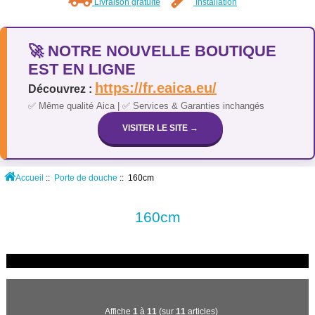
Livraison gratuite
Installation
🚀 NOTRE NOUVELLE BOUTIQUE
EST EN LIGNE
https://fr.eaica.eu/
Découvrez :
✅ Même qualité Aica | ✅ Services & Garanties inchangés
VISITER LE SITE →
Accueil
::
Porte de douche
:: 160cm
160cm
Affiche
1
à
11
(sur
11
articles)