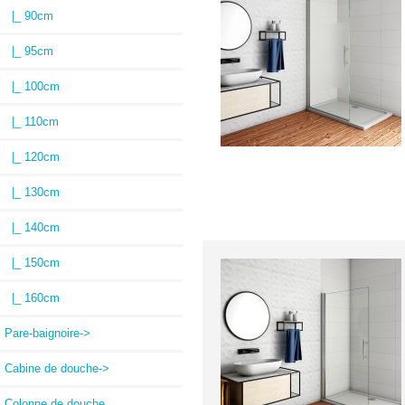
|_ 90cm
|_ 95cm
|_ 100cm
|_ 110cm
|_ 120cm
|_ 130cm
|_ 140cm
|_ 150cm
|_ 160cm
Pare-baignoire->
Cabine de douche->
Colonne de douche