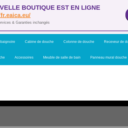
VELLE BOUTIQUE EST EN LIGNE
/fr.eaica.eu/
ervices & Garanties inchangés
baignoire
Cabine de douche
Colonne de douche
Receveur de d
che
Accessoires
Meuble de salle de bain
Panneau mural douche