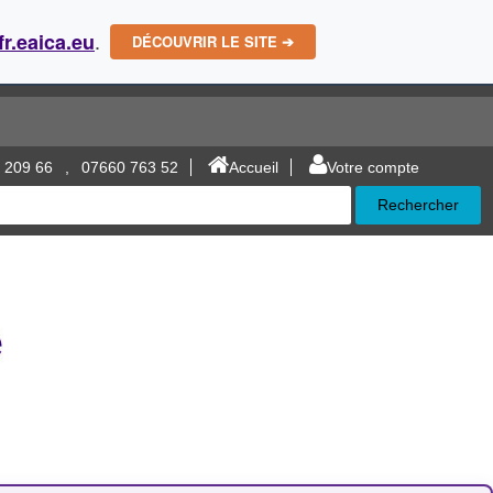
.
fr.eaica.eu
DÉCOUVRIR LE SITE ➔
 209 66
,
07660 763 52
Accueil
Votre compte