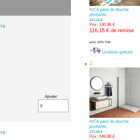
AICA paroi de douche
pivotante...
247.13 €
Prix: 130.98 €
rre
116.15 € de remise
avec 20% TVA
Livraison gratuite
2.
Ajouter:
AICA paroi de douche
pivotante...
rre
277.32 €
Prix: 146.98 €