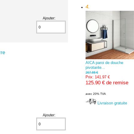
4.
Ajouter:
rre
AICA paroi de douche
pivotante...
267.88 €
Prix: 141.97 €
125.90 € de remise
avec 20% TVA
Livraison gratuite
Ajouter: