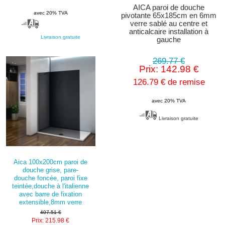
AICA paroi de douche
avec 20% TVA
pivotante 65x185cm en 6mm
verre sablé au centre et
anticalcaire installation à
Livraison gratuite
gauche
269.77 €
Prix: 142.98 €
126.79 € de remise
avec 20% TVA
Livraison gratuite
Aica 100x200cm paroi de
douche grise, pare-
douche foncée, paroi fixe
teintée,douche à l'italienne
avec barre de fixation
extensible,8mm verre
407.51 €
Prix: 215.98 €