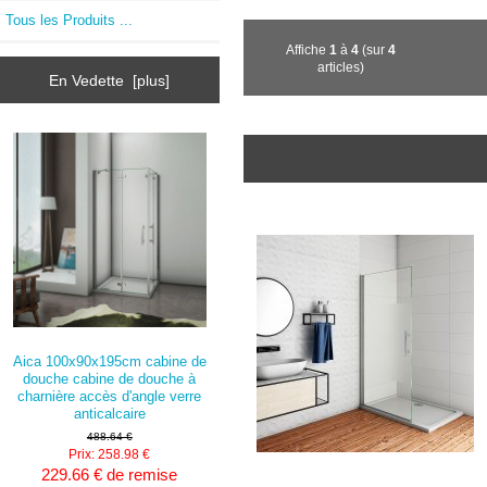
Tous les Produits ...
Affiche
1
à
4
(sur
4
articles)
En Vedette [plus]
Aica 100x90x195cm cabine de
douche cabine de douche à
charnière accès d'angle verre
anticalcaire
488.64 €
Prix: 258.98 €
229.66 € de remise