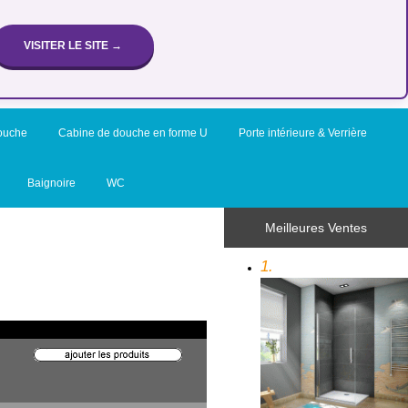
VISITER LE SITE →
ouche
Cabine de douche en forme U
Porte intérieure & Verrière
Baignoire
WC
Meilleures Ventes
1.