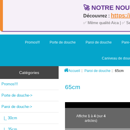
🚀 NOTRE NOU
https:/
Découvrez :
✅ Même qualité Aica | ✅ S
Promos!!!
Porte de douche
Paroi de douche
Pare-
Caniveau de dou
Accueil
::
Paroi de douche
:: 65cm
Catégories
Promos!!!
65cm
Porte de douche->
Paroi de douche
->
Affiche
1
à
4
(sur
4
|_ 30cm
articles)
|_ 35cm