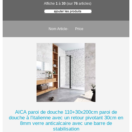
Affiche
1
à
30
(sur
76
articles)
Nom Article-
Price
AICA paroi de douche 110+30x200cm paroi de
douche à l'italienne avec un retour pivotant 30cm en
8mm verre anticalcaire avec une barre de
stabilisation