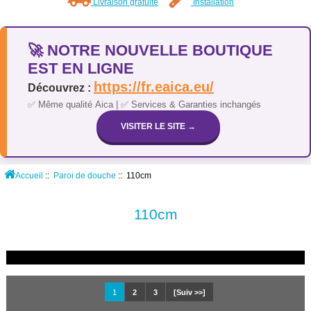
Livraison gratuite
Installation
🚀 NOTRE NOUVELLE BOUTIQUE
EST EN LIGNE
https://fr.eaica.eu/
Découvrez :
✅ Même qualité Aica | ✅ Services & Garanties inchangés
VISITER LE SITE →
Accueil
::
Paroi de douche
:: 110cm
110cm
1
2
3
[Suiv >>]