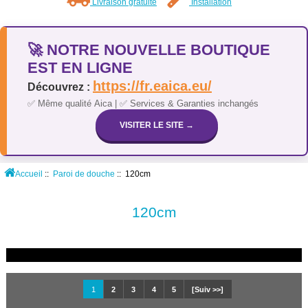
Livraison gratuite
Installation
🚀 NOTRE NOUVELLE BOUTIQUE
EST EN LIGNE
https://fr.eaica.eu/
Découvrez :
✅ Même qualité Aica | ✅ Services & Garanties inchangés
VISITER LE SITE →
Accueil
::
Paroi de douche
:: 120cm
120cm
1
2
3
4
5
[Suiv >>]