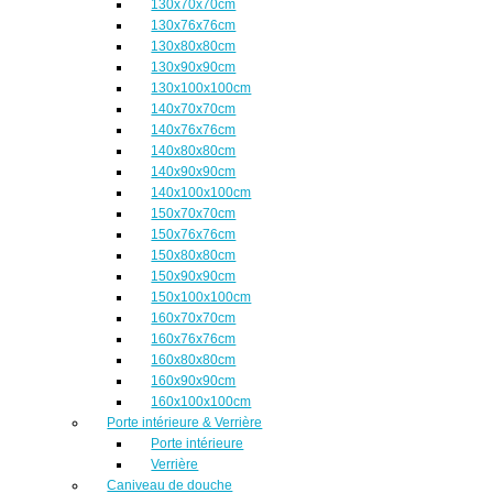
130x70x70cm
130x76x76cm
130x80x80cm
130x90x90cm
130x100x100cm
140x70x70cm
140x76x76cm
140x80x80cm
140x90x90cm
140x100x100cm
150x70x70cm
150x76x76cm
150x80x80cm
150x90x90cm
150x100x100cm
160x70x70cm
160x76x76cm
160x80x80cm
160x90x90cm
160x100x100cm
Porte intérieure & Verrière
Porte intérieure
Verrière
Caniveau de douche