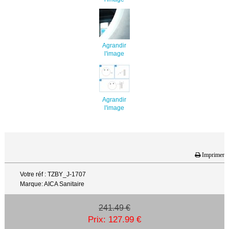
Agrandir
l'image
Agrandir
l'image
Imprimer
Votre réf : TZBY_J-1707
Marque: AICA Sanitaire
241.49 €
Prix: 127.99 €