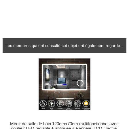
Les membres qui ont consulté cet objet ont également regardé...
Miroir de salle de bain 120cmx70cm multifonctionnel avec
couleur LED réglable + antibuée + Panneau LCD (Tactile,