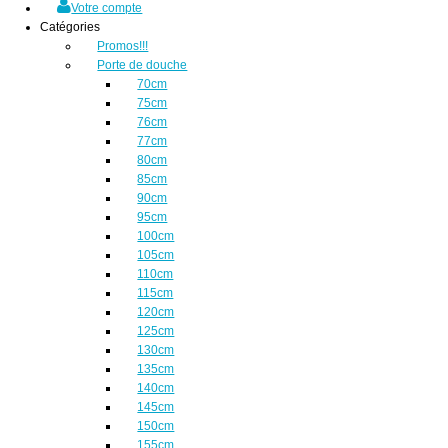
Votre compte
Catégories
Promos!!!
Porte de douche
70cm
75cm
76cm
77cm
80cm
85cm
90cm
95cm
100cm
105cm
110cm
115cm
120cm
125cm
130cm
135cm
140cm
145cm
150cm
155cm