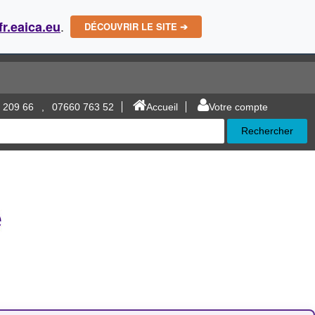
.
fr.eaica.eu
DÉCOUVRIR LE SITE ➔
 209 66
,
07660 763 52
Accueil
Votre compte