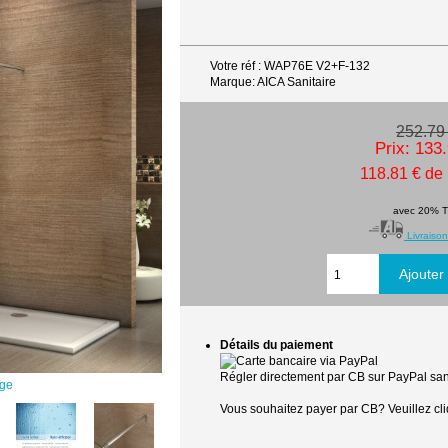
Votre réf : WAP76E V2+F-132
Marque: AICA Sanitaire
252.79
Prix: 133
118.81 € de
avec 20% 
Livraison
Détails du paiement
Régler directement par CB sur PayPal sans
age
Vous souhaitez payer par CB? Veuillez cli