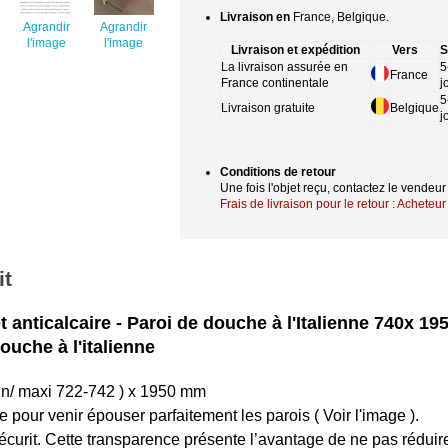
Livraison en
France, Belgique.
Agrandir
Agrandir
l'image
l'image
Livraison et expédition
Vers
S
La livraison assurée en
5
France
France continentale
j
5
Livraison gratuite
Belgique
j
Conditions de retour
Une fois l'objet reçu, contactez le vendeu
Frais de livraison pour le retour : Acheteur
it
t anticalcaire - Paroi de douche à l'Italienne 740x 19
ouche à l'italienne
in/ maxi 722-742 ) x 1950 mm
pour venir épouser parfaitement les parois ( Voir l'image ).
écurit. Cette transparence présente l’avantage de ne pas réduir