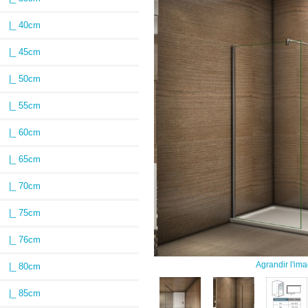
|_ 40cm
|_ 45cm
|_ 50cm
|_ 55cm
|_ 60cm
|_ 65cm
|_ 70cm
|_ 75cm
|_ 76cm
Agrandir l'im
|_ 80cm
|_ 85cm