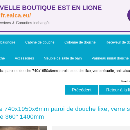
VELLE BOUTIQUE EST EN LIGNE
/fr.eaica.eu/
ervices & Garanties inchangés
baignoire
Cabine de douche
Colonne de douche
Receveur de d
che
Accessoires
Meuble de salle de bain
Panneau mural douche
Aica paroi de douche 740x1950x6mm paroi de douche fixe, verre sécurité, anticalca
Produi
Précédent
Retour à la l
e 740x1950x6mm paroi de douche fixe, verre séc
ince 360° 1400mm