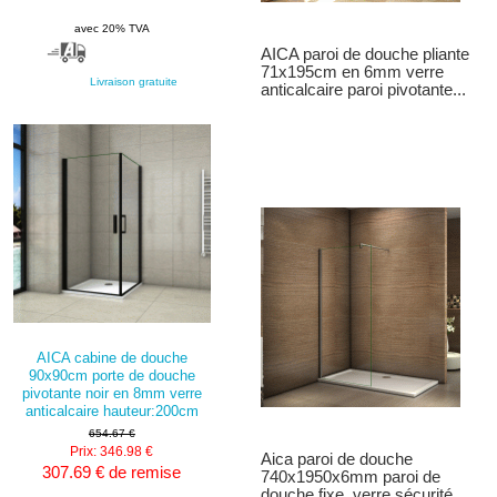
avec 20% TVA
AICA paroi de douche pliante
71x195cm en 6mm verre
Livraison gratuite
anticalcaire paroi pivotante...
AICA cabine de douche
90x90cm porte de douche
pivotante noir en 8mm verre
anticalcaire hauteur:200cm
654.67 €
Prix: 346.98 €
Aica paroi de douche
307.69 € de remise
740x1950x6mm paroi de
douche fixe, verre sécurité,...