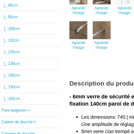
|_ 90cm
Agrandir
Agrandir
Agrandir
l'image
l'image
l'image
|_ 95cm
|_ 100cm
|_ 110cm
Agrandir
Agrandir
l'image
l'image
|_ 120cm
|_ 130cm
|_ 140cm
Description du produ
|_ 150cm
- 6mm verre de sécurité e
|_ 160cm
fixation 140cm paroi de d
Pare-baignoire->
Les dimensions: 740 ( m
Cabine de douche->
Une amplitude de réglage 
6mm verre clair trempé s
Colonne de douche