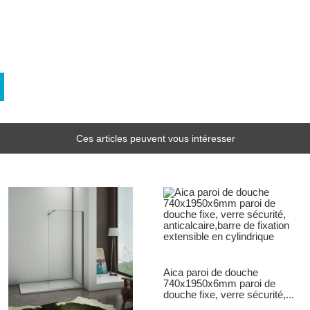
Ces articles peuvent vous intéresser
Aica paroi de douche
740x1950x6mm paroi de
douche fixe, verre sécurité,...