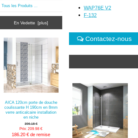
Tous les Produits ...
WAP76E V2
F-132
En Vedette [plus]
Contactez-nous
AICA 120cm porte de douche
coulissante H 190cm en 8mm
verre anticalcaire installation
en niche
396.18 €
Prix: 209.98 €
186.20 € de remise