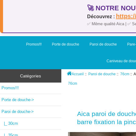
🚀 NOTRE NOU
https:/
Découvrez :
✅ Même qualité Aica | ✅ S
Promos!!!
Porte de douche
Paroi de douche
Pare-
Caniveau de dou
Accueil
::
Paroi de douche
::
76cm
:: 
Catégories
76cm
Promos!!!
Porte de douche->
Paroi de douche
->
Aica paroi de douch
barre fixation la p
|_ 30cm
|_ 35cm