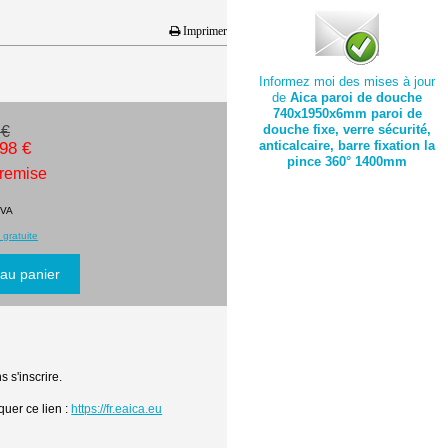
Imprimer
Informez moi des mises à jour
de
Aica paroi de douche
740x1950x6mm paroi de
douche fixe, verre sécurité,
 €
.98 €
anticalcaire, barre fixation la
pince 360° 1400mm
 remise
TVA
 gratuite
 s'inscrire.
quer ce lien :
https://fr.eaica.eu