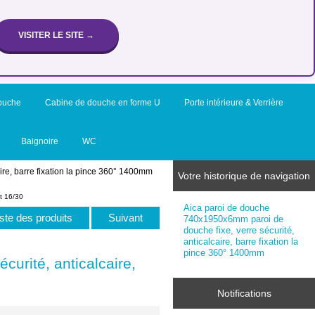
VISITER LE SITE →
ouche
Cabine de douche en forme U
Porte intérieure & Verrière
Baignoire
WC
ire, barre fixation la pince 360° 1400mm
Votre historique de navigation
t 16/30
Aica paroi de douche
iste des produits
Suivant
740x1950x6mm paroi de
douche fixe, verre sécurité,
anticalcaire, barre fixation la
pince 360° 1400mm
urité, anticalcaire,
Notifications