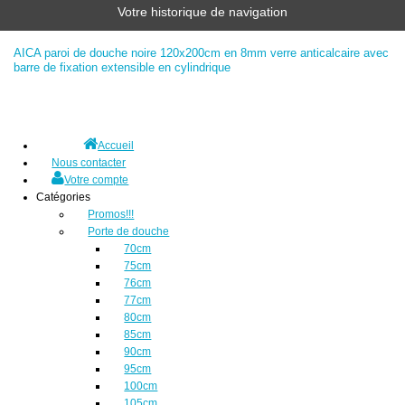
Votre historique de navigation
AICA paroi de douche noire 120x200cm en 8mm verre anticalcaire avec
barre de fixation extensible en cylindrique
Accueil
Nous contacter
Votre compte
Catégories
Promos!!!
Porte de douche
70cm
75cm
76cm
77cm
80cm
85cm
90cm
95cm
100cm
105cm