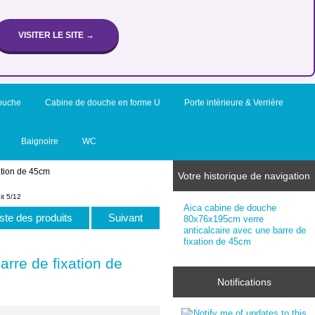
VISITER LE SITE →
ouche
Cabine de douche en forme U
Porte intérieure & Verrière
Baignoire
WC
ation de 45cm
Votre historique de navigation
it 5/12
Aica cabine de douche
iste des produits
Suivant
80x76x195cm verre
anticalcaire avec une barre de
fixation de 45cm
rre de fixation de
Notifications