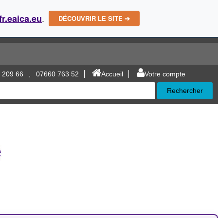
.
fr.eaica.eu
DÉCOUVRIR LE SITE ➔
 209 66
,
07660 763 52
Accueil
Votre compte