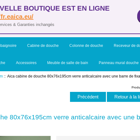
VELLE BOUTIQUE EST EN LIGNE
/fr.eaica.eu/
ervices & Garanties inchangés
baignoire
Cabine de douche
Colonne de douche
Receveur de d
che
Accessoires
Meuble de salle de bain
Panneau mural douche
cm
:: Aica cabine de douche 80x76x195cm verre anticalcaire avec une barre de fix
Produ
Précédent
Retour à la l
he 80x76x195cm verre anticalcaire avec une ba