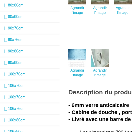
|_ 80x80cm
Agrandir
Agrandir
Agrandir
l'image
l'image
l'image
|_ 80x90cm
|_ 90x70cm
|_ 90x76cm
|_ 90x80cm
|_ 90x90cm
Agrandir
Agrandir
|_ 100x70cm
l'image
l'image
|_ 106x70cm
Description du produ
|_ 100x76cm
- 6mm verre anticalcaire
|_ 106x76cm
- Cabine de douche , po
- Livré avec une barre de
|_ 100x80cm
|_ 106x80cm