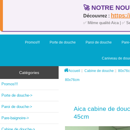
🚀 NOTRE NOU
https:/
Découvrez :
✅ Même qualité Aica | ✅ S
Promos!!!
Porte de douche
Paroi de douche
Pare-
Caniveau de dou
Accueil
::
Cabine de douche
::
80x76
Catégories
80x76cm
Promos!!!
Porte de douche->
Paroi de douche->
Aica cabine de douc
45cm
Pare-baignoire->
Cabine de douche
->