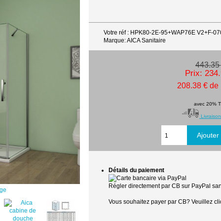
Votre réf : HPK80-2E-95+WAP76E V2+F-07
Marque: AICA Sanitaire
443.35
Prix: 234
208.38 € de
avec 20% 
Livraison
Détails du paiement
Régler directement par CB sur PayPal sans
age
Vous souhaitez payer par CB? Veuillez cli