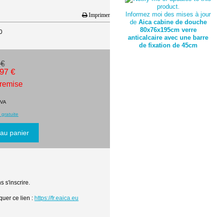
Informez moi des mises à jour
Imprimer
de
Aica cabine de douche
80x76x195cm verre
0
anticalcaire avec une barre
de fixation de 45cm
 €
.97 €
 remise
TVA
 gratuite
 s'inscrire.
quer ce lien :
https://fr.eaica.eu