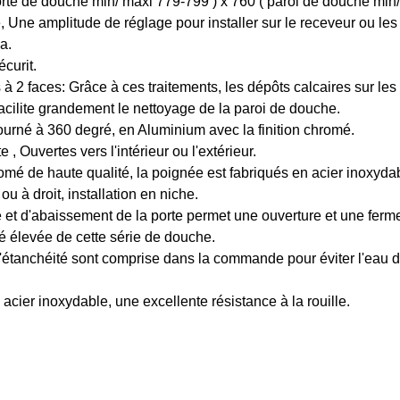
orte de douche min/ maxi 779-799 ) x 760 ( paroi de douche mi
e, Une amplitude de réglage pour installer sur le receveur ou les
a.
curit.
 à 2 faces: Grâce à ces traitements, les dépôts calcaires sur les
facilite grandement le nettoyage de la paroi de douche.
tourné à 360 degré, en Aluminium avec la finition chromé.
, Ouvertes vers l'intérieur ou l'extérieur.
omé de haute qualité, la poignée est fabriqués en acier inoxyda
u à droit, installation en niche.
t d'abaissement de la porte permet une ouverture et une fermet
té élevée de cette série de douche.
d'étanchéité sont comprise dans la commande pour éviter l'eau de
 acier inoxydable, une excellente résistance à la rouille.