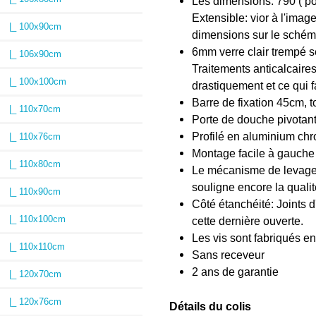
Les dimensions: 790 ( p
Extensible: vior à l'imag
|_ 100x90cm
dimensions sur le schém
6mm verre clair trempé sé
|_ 106x90cm
Traitements anticalcaires
|_ 100x100cm
drastiquement et ce qui 
Barre de fixation 45cm, 
|_ 110x70cm
Porte de douche pivotante 
Profilé en aluminium chr
|_ 110x76cm
Montage facile à gauche o
|_ 110x80cm
Le mécanisme de levage e
souligne encore la quali
|_ 110x90cm
Côté étanchéité: Joints 
|_ 110x100cm
cette dernière ouverte.
Les vis sont fabriqués en
|_ 110x110cm
Sans receveur
2 ans de garantie
|_ 120x70cm
|_ 120x76cm
Détails du colis