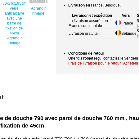
Livraison en
France, Belgique.
Agrandir
l'image
Livraison et expédition
Vers
S
La livraison assurée en
5
France
France continentale
j
5
Livraison gratuite
Belgique
j
Agrandir
l'image
Conditions de retour
Une fois l'objet reçu, contactez le vendeu
Frais de livraison pour le retour : Acheteur
it
rte de douche 790 avec paroi de douche 760 mm , h
 fixation de 45cm