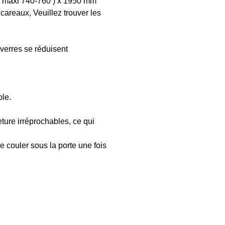
n/ maxi 740-760 ) x 1950 mm
 careaux, Veuillez trouver les
 verres se réduisent
ble.
ure irréprochables, ce qui
 couler sous la porte une fois