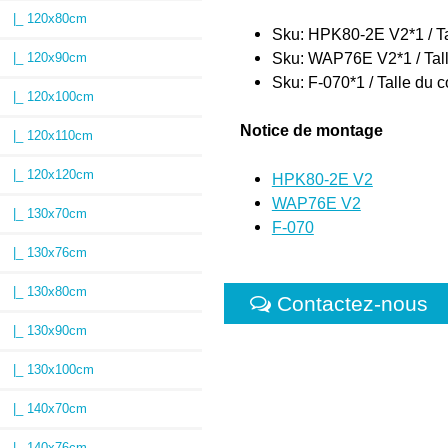
|_ 120x80cm
Sku: HPK80-2E V2*1 / Ta
Sku: WAP76E V2*1 / Tall
|_ 120x90cm
Sku: F-070*1 / Talle du c
|_ 120x100cm
Notice de montage
|_ 120x110cm
|_ 120x120cm
HPK80-2E V2
WAP76E V2
|_ 130x70cm
F-070
|_ 130x76cm
|_ 130x80cm
Contactez-nous
|_ 130x90cm
|_ 130x100cm
|_ 140x70cm
|_ 140x76cm