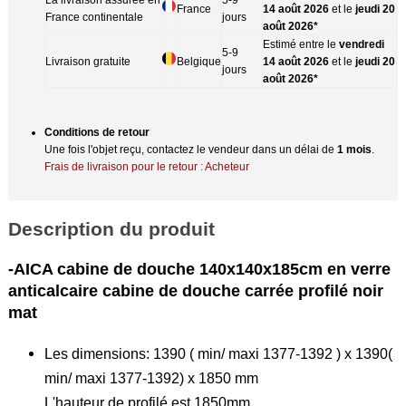
France
14 août 2026
et le
jeudi 20
France continentale
jours
août 2026*
Estimé entre le
vendredi
5-9
Livraison gratuite
Belgique
14 août 2026
et le
jeudi 20
jours
août 2026*
Conditions de retour
Une fois l'objet reçu, contactez le vendeur dans un délai de
1 mois
.
Frais de livraison pour le retour : Acheteur
Description du produit
-AICA cabine de douche 140x140x185cm en verre
anticalcaire cabine de douche carrée profilé noir
mat
Les dimensions: 1390 ( min/ maxi 1377-1392 ) x 1390(
min/ maxi 1377-1392) x 1850 mm
L'hauteur de profilé est 1850mm.