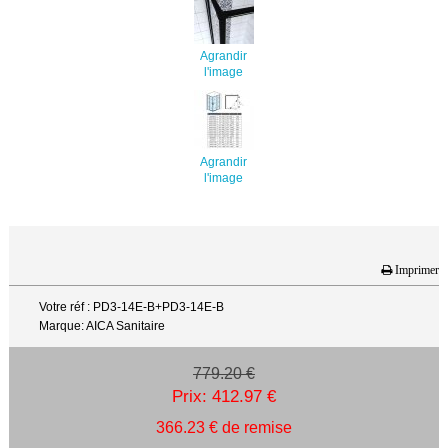
Agrandir
l'image
Agrandir
l'image
Imprimer
Votre réf : PD3-14E-B+PD3-14E-B
Marque: AICA Sanitaire
779.20 €
Prix: 412.97 €
366.23 € de remise