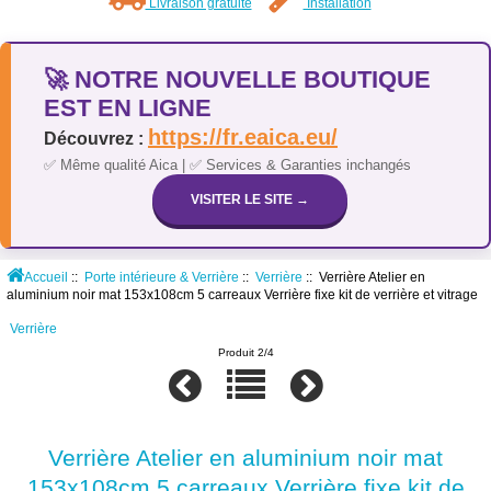
Livraison gratuite
Installation
🚀 NOTRE NOUVELLE BOUTIQUE
EST EN LIGNE
https://fr.eaica.eu/
Découvrez :
✅ Même qualité Aica | ✅ Services & Garanties inchangés
VISITER LE SITE →
Accueil
::
Porte intérieure & Verrière
::
Verrière
:: Verrière Atelier en
aluminium noir mat 153x108cm 5 carreaux Verrière fixe kit de verrière et vitrage
Verrière
Produit 2/4
Verrière Atelier en aluminium noir mat
153x108cm 5 carreaux Verrière fixe kit de