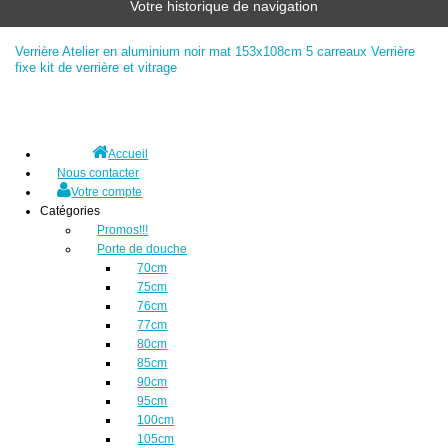
Votre historique de navigation
Verrière Atelier en aluminium noir mat 153x108cm 5 carreaux Verrière
fixe kit de verrière et vitrage
Accueil
Nous contacter
Votre compte
Catégories
Promos!!!
Porte de douche
70cm
75cm
76cm
77cm
80cm
85cm
90cm
95cm
100cm
105cm