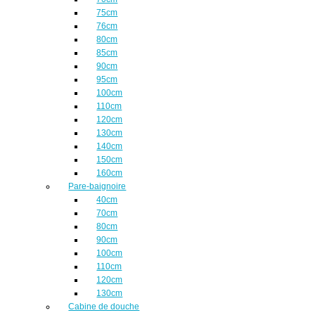
75cm
76cm
80cm
85cm
90cm
95cm
100cm
110cm
120cm
130cm
140cm
150cm
160cm
Pare-baignoire
40cm
70cm
80cm
90cm
100cm
110cm
120cm
130cm
Cabine de douche