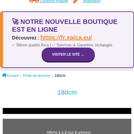
Livraison gratuite
Installation
🚀 NOTRE NOUVELLE BOUTIQUE
EST EN LIGNE
https://fr.eaica.eu/
Découvrez :
✅ Même qualité Aica | ✅ Services & Garanties inchangés
VISITER LE SITE →
Accueil
::
Porte de douche
:: 180cm
180cm
Affiche
1
à
2
(sur
2
articles)