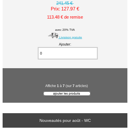
241.45 €
Prix: 127.97 €
113.48 € de remise
avec 20% TVA
Livraison gratuite
Ajouter:
Affiche
1
à
7
(sur
7
articles)
Nouveautés pour août - WC