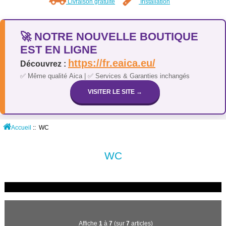
Livraison gratuite
Installation
🚀 NOTRE NOUVELLE BOUTIQUE
EST EN LIGNE
https://fr.eaica.eu/
Découvrez :
✅ Même qualité Aica | ✅ Services & Garanties inchangés
VISITER LE SITE →
Accueil
:: WC
WC
Affiche
1
à
7
(sur
7
articles)